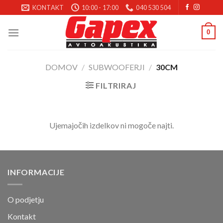
Skoči
KONTAKT
10:00 - 17:00
040 530 504
na
vsebino
0
DOMOV
/
SUBWOOFERJI
/
30CM
FILTRIRAJ
Ujemajočih izdelkov ni mogoče najti.
INFORMACIJE
O podjetju
Kontakt