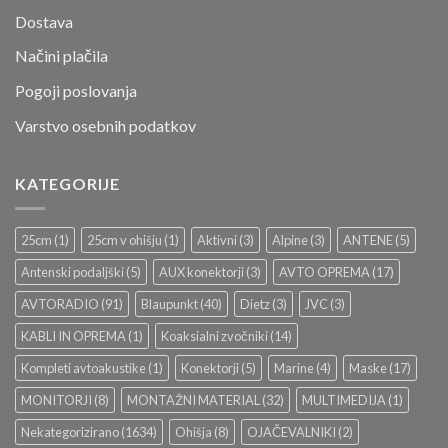
Dostava
Načini plačila
Pogoji poslovanja
Varstvo osebnih podatkov
KATEGORIJE
25cm
(1)
25cm v ohišju
(1)
Aktivni
(3)
Alpine
(3)
ANTENE
(5)
Antenski podaljški
(5)
AUX konektorji
(3)
AVTO OPREMA
(17)
AVTORADIO
(91)
Blaupunkt
(40)
Dietz
(3)
JVC
(3)
KABLI IN OPREMA
(1)
Koaksialni zvočniki
(14)
Kompleti avtoakustike
(1)
Konektorji
(5)
Marine
(4)
Maske
(17)
MONITORJI
(8)
MONTAŽNI MATERIAL
(32)
MULTIMEDIJA
(1)
Nekategorizirano
(1634)
Ohišja
(8)
OJAČEVALNIKI
(2)