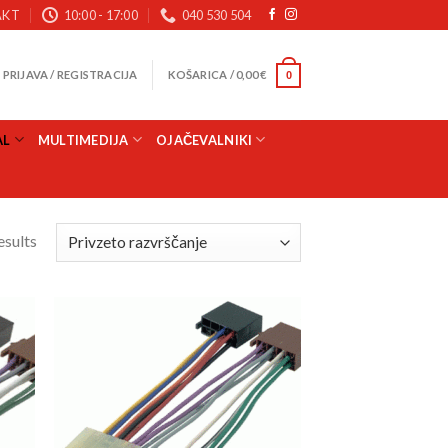
AKT
10:00 - 17:00
040 530 504
PRIJAVA / REGISTRACIJA
KOŠARICA /
0,00
€
0
AL
MULTIMEDIJA
OJAČEVALNIKI
esults