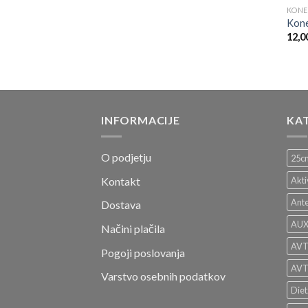
KONE
Kone
12,0
INFORMACIJE
KA
O podjetju
25c
Kontakt
Akti
Ante
Dostava
AUX 
Načini plačila
AVT
Pogoji poslovanja
AV
Varstvo osebnih podatkov
Diet