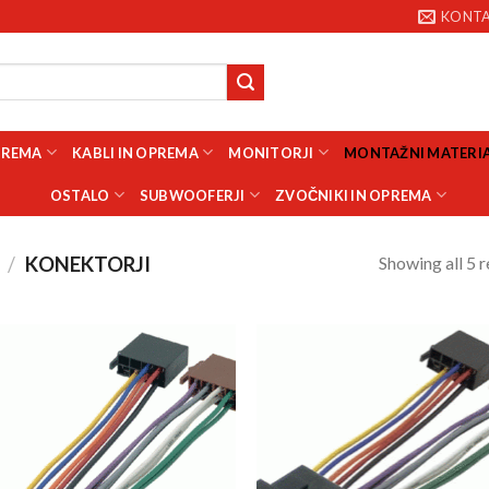
KONT
PREMA
KABLI IN OPREMA
MONITORJI
MONTAŽNI MATERI
OSTALO
SUBWOOFERJI
ZVOČNIKI IN OPREMA
Showing all 5 r
/
KONEKTORJI