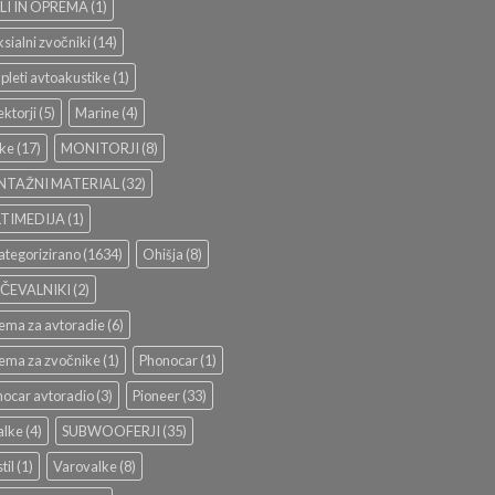
LI IN OPREMA
(1)
sialni zvočniki
(14)
leti avtoakustike
(1)
ktorji
(5)
Marine
(4)
ke
(17)
MONITORJI
(8)
TAŽNI MATERIAL
(32)
TIMEDIJA
(1)
tegorizirano
(1634)
Ohišja
(8)
ČEVALNIKI
(2)
ema za avtoradie
(6)
ema za zvočnike
(1)
Phonocar
(1)
ocar avtoradio
(3)
Pioneer
(33)
alke
(4)
SUBWOOFERJI
(35)
til
(1)
Varovalke
(8)