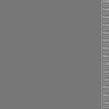
KAB
Koak
Komp
Kone
Mas
MON
MUL
Neka
OJA
Opr
Opr
Phon
Sluš
Teks