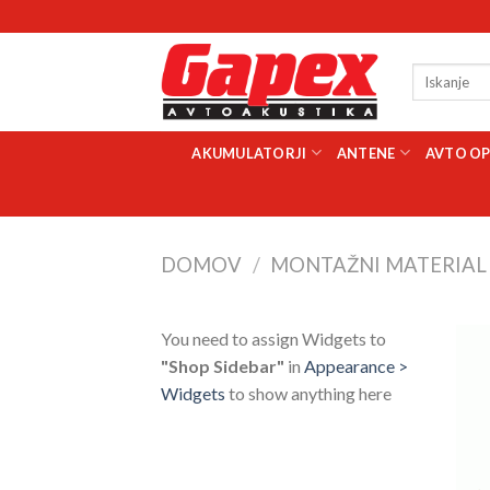
Skoči
na
vsebino
Išči:
AKUMULATORJI
ANTENE
AVTO O
DOMOV
/
MONTAŽNI MATERIAL
You need to assign Widgets to
"Shop Sidebar"
in
Appearance >
Widgets
to show anything here