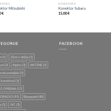
KTORJI
KONEKTORJI
ktor Mitsubishi
Konektor Subaru
0
€
15,00
€
TEGORIJE
FACEBOOK
m
(1)
25cm v ohišju
(1)
vni
(3)
Alpine
(3)
ANTENE
(5)
nski podaljški
(5)
konektorji
(3)
O OPREMA
(17)
TORADIO
(91)
Blaupunkt
(40)
z
(3)
JVC
(3)