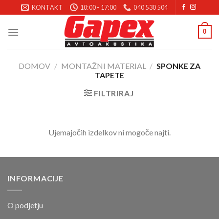
Skoči
KONTAKT
10:00 - 17:00
040 530 504
na
vsebino
0
DOMOV
/
MONTAŽNI MATERIAL
/
SPONKE ZA
TAPETE
FILTRIRAJ
Ujemajočih izdelkov ni mogoče najti.
INFORMACIJE
O podjetju