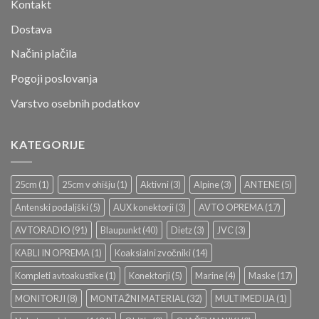
Kontakt
Dostava
Načini plačila
Pogoji poslovanja
Varstvo osebnih podatkov
KATEGORIJE
25cm
(1)
25cm v ohišju
(1)
Aktivni
(3)
Alpine
(3)
ANTENE
(5)
Antenski podaljški
(5)
AUX konektorji
(3)
AVTO OPREMA
(17)
AVTORADIO
(91)
Blaupunkt
(40)
Dietz
(3)
JVC
(3)
KABLI IN OPREMA
(1)
Koaksialni zvočniki
(14)
Kompleti avtoakustike
(1)
Konektorji
(5)
Marine
(4)
Maske
(17)
MONITORJI
(8)
MONTAŽNI MATERIAL
(32)
MULTIMEDIJA
(1)