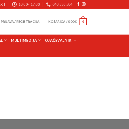
AKT
10:00 - 17:00
040 530 504
PRIJAVA / REGISTRACIJA
KOŠARICA /
0,00
€
0
AL
MULTIMEDIJA
OJAČEVALNIKI