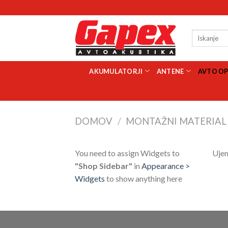
Skoči
na
vsebino
Išči:
AKUMULATORJI
ANTENE
AVTO O
DOMOV
/
MONTAŽNI MATERIAL
You need to assign Widgets to
Ujem
"Shop Sidebar"
in
Appearance >
Widgets
to show anything here