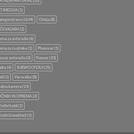
TAŽNI MATERIAL
(32)
TIMEDIJA
(1)
tegorizirano
(1634)
Ohišja
(8)
ČEVALNIKI
(2)
ema za avtoradie
(6)
ema za zvočnike
(1)
Phonocar
(1)
ocar avtoradio
(3)
Pioneer
(33)
alke
(4)
SUBWOOFERJI
(35)
til
(1)
Varovalke
(8)
ratna kamera
(13)
ČNIKI IN OPREMA
(2)
niški kabli
(1)
niški konektorji
(1)