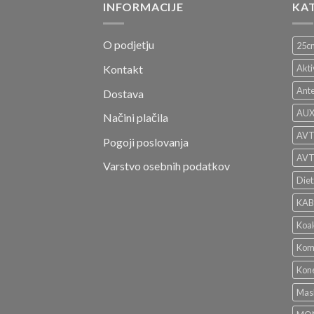
INFORMACIJE
KA
O podjetju
25c
Kontakt
Akti
Ante
Dostava
AUX 
Načini plačila
AVT
Pogoji poslovanja
AV
Varstvo osebnih podatkov
Diet
KAB
Koak
Komp
Kone
Mas