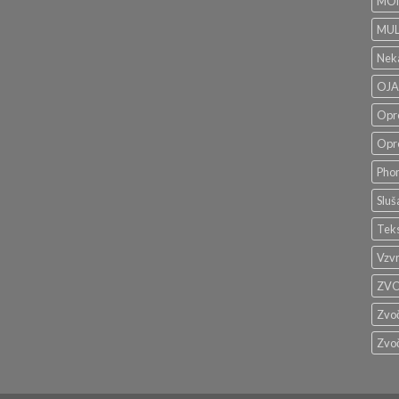
MON
MUL
Neka
OJA
Opr
Opr
Phon
Sluš
Teks
Vzv
ZVO
Zvoč
Zvoč