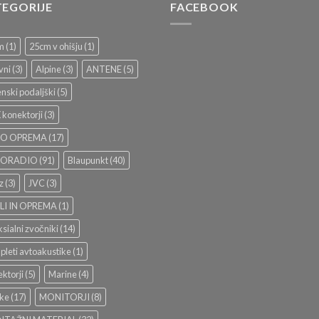
TEGORIJE
FACEBOOK
m
(1)
25cm v ohišju
(1)
vni
(3)
Alpine
(3)
ANTENE
(5)
nski podaljški
(5)
konektorji
(3)
O OPREMA
(17)
TORADIO
(91)
Blaupunkt
(40)
z
(3)
JVC
(3)
LI IN OPREMA
(1)
sialni zvočniki
(14)
leti avtoakustike
(1)
ktorji
(5)
Marine
(4)
ke
(17)
MONITORJI
(8)