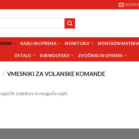
KONT
PREMA
KABLI IN OPREMA
MONITORJI
MONTAŽNI MATERI
OSTALO
SUBWOOFERJI
ZVOČNIKI IN OPREMA
/
VMESNIKI ZA VOLANSKE KOMANDE
ajočih izdelkov ni mogoče najti.