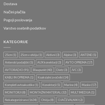
Dostava
Načini plačila
Pogoji poslovanja
Varstvo osebnih podatkov
KATEGORIJE
25cm
(1)
25cm v ohišju
(1)
Aktivni
(3)
Alpine
(3)
ANTENE
(5)
Antenski podaljški
(5)
AUX konektorji
(3)
AVTO OPREMA
(17)
AVTORADIO
(91)
Blaupunkt
(40)
Dietz
(3)
JVC
(3)
KABLI IN OPREMA
(1)
Koaksialni zvočniki
(14)
Kompleti avtoakustike
(1)
Konektorji
(5)
Marine
(4)
Maske
(17)
MONITORJI
(8)
MONTAŽNI MATERIAL
(32)
MULTIMEDIJA
(1)
Nekategorizirano
(1634)
Ohišja
(8)
OJAČEVALNIKI
(2)