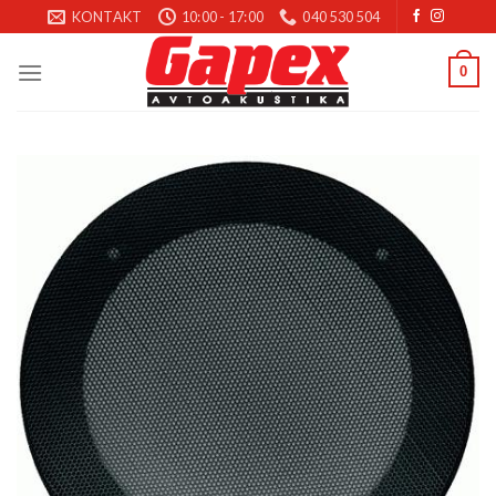
Skoči
KONTAKT
10:00 - 17:00
040 530 504
na
vsebino
0