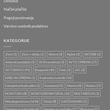
Dostava
Načini plačila
Pogoji poslovanja
Varstvo osebnih podatkov
KATEGORIJE
25cm
(1)
25cm v ohišju
(1)
Aktivni
(3)
Alpine
(3)
ANTENE
(5)
Antenski podaljški
(5)
AUX konektorji
(3)
AVTO OPREMA
(17)
AVTORADIO
(91)
Blaupunkt
(40)
Dietz
(3)
JVC
(3)
KABLI IN OPREMA
(1)
Koaksialni zvočniki
(14)
Kompleti avtoakustike
(1)
Konektorji
(5)
Marine
(4)
Maske
(17)
MONITORJI
(8)
MONTAŽNI MATERIAL
(32)
MULTIMEDIJA
(1)
Nekategorizirano
(1634)
Ohišja
(8)
OJAČEVALNIKI
(2)
Oprema za avtoradie
(6)
Oprema za zvočnike
(1)
Phonocar
(1)