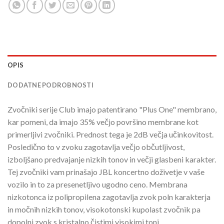
OPIS
DODATNE PODROBNOSTI
Zvočniki serije Club imajo patentirano "Plus One" membrano,
kar pomeni, da imajo 35% večjo površino membrane kot
primerljivi zvočniki. Prednost tega je 2dB večja učinkovitost.
Posledično to v zvoku zagotavlja večjo občutljivost,
izboljšano predvajanje nizkih tonov in večji glasbeni karakter.
Tej zvočniki vam prinašajo JBL koncertno doživetje v vaše
vozilo in to za presenetljivo ugodno ceno. Membrana
nizkotonca iz polipropilena zagotavlja zvok poln karakterja
in močnih nizkih tonov, visokotonski kupolast zvočnik pa
dopolni zvok s kristalno čistimi visokimi toni.