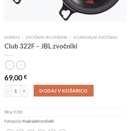
DOMOV
/
ZVOČNIKI IN OPREMA
/
KOAKSIALNI ZVOČNIKI
Club 322F – JBL zvočniki
69,00
€
Club 322F - JBL zvočniki količina
DODAJ V KOŠARICO
Šifra:
9 310
Kategorija:
Koaksialni zvočniki